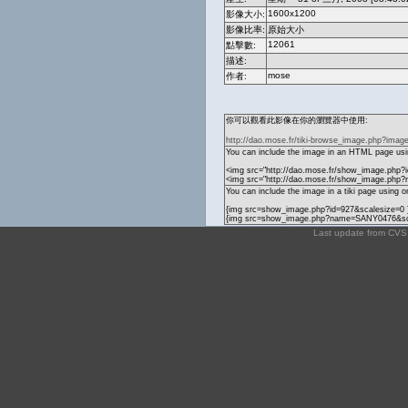
1600x1200
影像大小:
影像比率:
原始大小
12061
點擊數:
描述:
mose
作者:
你可以觀看此影像在你的瀏覽器中使用:
http://dao.mose.fr/tiki-browse_image.php?imag
You can include the image in an HTML page usin
<img src="http://dao.mose.fr/show_image.php?i
<img src="http://dao.mose.fr/show_image.php
You can include the image in a tiki page using o
{img src=show_image.php?id=927&scalesize=0 
{img src=show_image.php?name=SANY0476&sca
Last update from CV