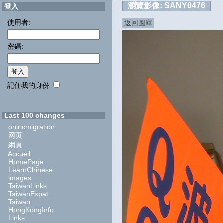
瀏覽影像:
SANY0476
登入
使用者:
返回圖庫
密碼:
記住我的身份
Last 100 changes
oniricmigration
网页
網頁
Accueil
HomePage
LearnChinese
images
TaiwanLinks
TaiwanExpat
Taiwan
HongKongInfo
Links