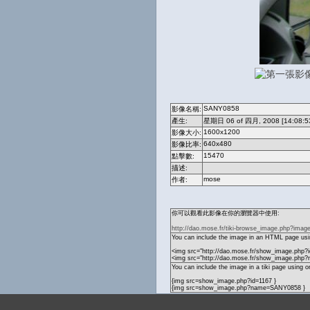
SANY0858
影像名稱:
產生:
星期日 06 of 四月, 2008 [14:08:5
1600x1200
影像大小:
640x480
影像比率:
15470
點擊數:
描述:
mose
作者:
你可以觀看此影像在你的瀏覽器中使用:
http://dao.mose.fr/tiki-browse_image.php?imag
You can include the image in an HTML page usin
<img src="http://dao.mose.fr/show_image.php?i
<img src="http://dao.mose.fr/show_image.ph
You can include the image in a tiki page using o
{img src=show_image.php?id=1167 }
{img src=show_image.php?name=SANY0858 }