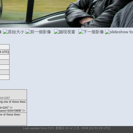
3 UTC]
eId=1167
g one of these lines:
d=1167" />
p?name=SANY0858" />
ne of these lines:
Last update from CVS: 星期日 02 of 三月, 2008 [10:53:28 UTC]