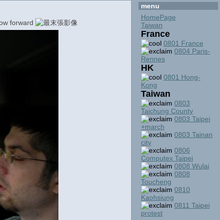
menu
HomePage
Taiwan
France
0801 France
0804 Paris-
Rennes
HK
0801 Hong-
Kong
Taiwan
0803
Taichung County
0803 Taipei
+march
0803 Tainan
city
0806
Computex Taipei
0808 Wulai
0808
Toucheng
0810
Kaohsiung
0811 Taipei
protest