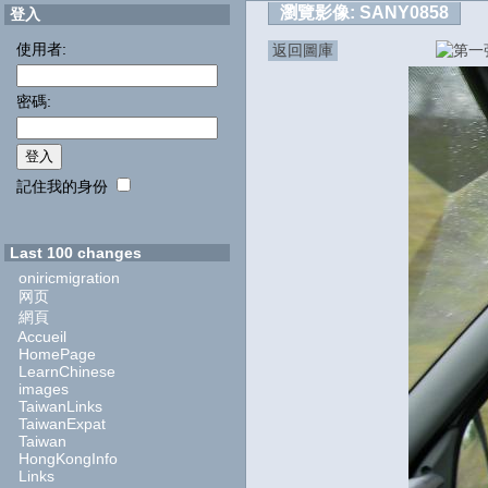
瀏覽影像:
SANY0858
登入
使用者:
返回圖庫
密碼:
記住我的身份
Last 100 changes
oniricmigration
网页
網頁
Accueil
HomePage
LearnChinese
images
TaiwanLinks
TaiwanExpat
Taiwan
HongKongInfo
Links