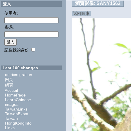
瀏覽影像:
SANY1562
登入
使用者:
返回圖庫
密碼:
記住我的身份
Last 100 changes
oniricmigration
网页
網頁
Accueil
HomePage
LearnChinese
images
TaiwanLinks
TaiwanExpat
Taiwan
HongKongInfo
Links