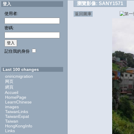
瀏覽影像:
SANY1571
登入
使用者:
返回圖庫
密碼:
記住我的身份
Last 100 changes
oniricmigration
网页
網頁
Accueil
HomePage
LearnChinese
images
TaiwanLinks
TaiwanExpat
Taiwan
HongKongInfo
Links