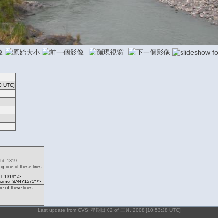
0 UTC]
eId=1319
g one of these lines:
d=1319" />
p?name=SANY1571" />
ne of these lines:
Last update from CVS: 星期日 02 of 三月, 2008 [10:53:28 UTC]