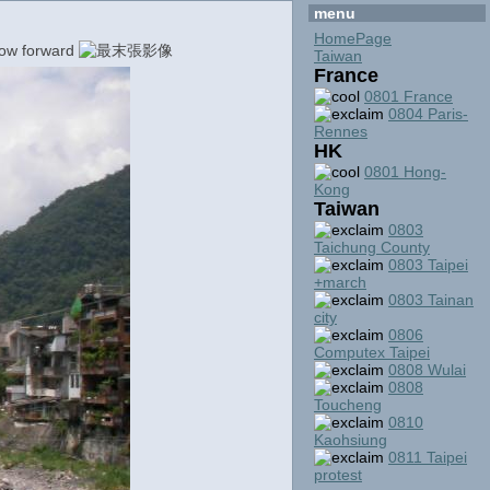
menu
HomePage
Taiwan
France
0801 France
0804 Paris-
Rennes
HK
0801 Hong-
Kong
Taiwan
0803
Taichung County
0803 Taipei
+march
0803 Tainan
city
0806
Computex Taipei
0808 Wulai
0808
Toucheng
0810
Kaohsiung
0811 Taipei
protest