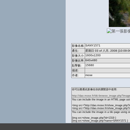
SANY1571
影像名稱:
產生:
星期日 03 of 八月, 2008 [10:09:0
1600x1200
影像大小:
640x480
影像比率:
15680
點擊數:
描述:
mose
作者:
你可以觀看此影像在你的瀏覽器中使用:
http://dao.mose.fr/tiki-browse_image.php?imag
You can include the image in an HTML page usin
<img src="http://dao.mose.fr/show_image.php?i
<img src="http://dao.mose.fr/show_image.ph
You can include the image in a tiki page using o
{img src=show_image.php?id=1319 }
{img src=show_image.php?name=SANY1571 }