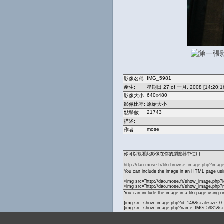
IMG_5981
影像名稱:
產生:
星期日 27 of 一月, 2008 [14:20:1
640x480
影像大小:
影像比率:
原始大小
21743
點擊數:
描述:
mose
作者:
你可以觀看此影像在你的瀏覽器中使用:
http://dao.mose.fr/tiki-browse_image.php?imag
You can include the image in an HTML page usin
<img src="http://dao.mose.fr/show_image.php?i
<img src="http://dao.mose.fr/show_image.php
You can include the image in a tiki page using o
{img src=show_image.php?id=148&scalesize=0 
{img src=show_image.php?name=IMG_5981&sca