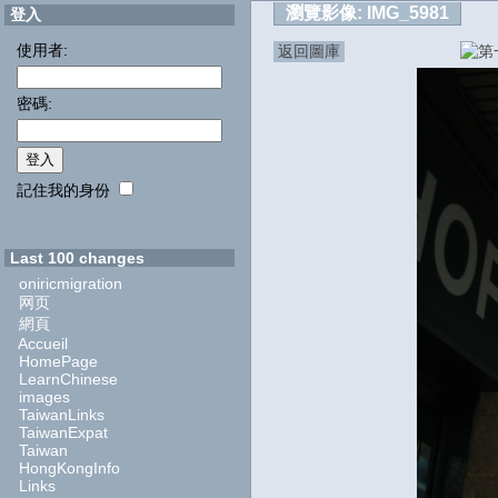
瀏覽影像:
IMG_5981
登入
使用者:
返回圖庫
密碼:
記住我的身份
Last 100 changes
oniricmigration
网页
網頁
Accueil
HomePage
LearnChinese
images
TaiwanLinks
TaiwanExpat
Taiwan
HongKongInfo
Links