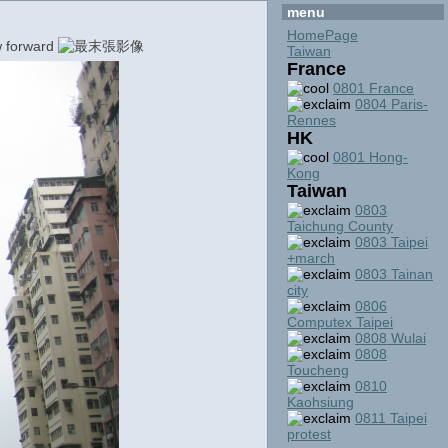
menu
HomePage
Taiwan
France
0801 France
0804 Paris-
Rennes
HK
0801 Hong-
Kong
Taiwan
0803
Taichung County
0803 Taipei
+march
0803 Tainan
city
0806
Computex Taipei
0808 Wulai
0808
Toucheng
0810
Kaohsiung
0811 Taipei
protest