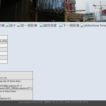
6 UTC]
eId=148
g one of these lines:
d=148&scalesize=0" />
?name=IMG_5981&scalesize=0" />
ne of these lines:
}
lesize=0 }
Last update from CVS: 星期日 02 of 三月, 2008 [10:53:28 UTC]