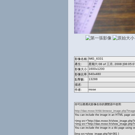
IMG_6331
影像名稱:
產生:
星期六 08 of 三月, 2008 [08:05:0
1600x1200
影像大小:
640x480
影像比率:
13288
點擊數:
描述:
mose
作者:
你可以觀看此影像在你的瀏覽器中使用:
http://dao.mose.fr/tiki-browse_image.php?imag
You can include the image in an HTML page usin
<img src="http://dao.mose.fr/show_image.php?i
<img src="http://dao.mose.fr/show_image.php
You can include the image in a tiki page using o
{img src=show_image.php?id=361 }