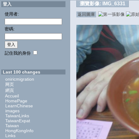
瀏覽影像:
IMG_6331
登入
使用者:
返回圖庫
密碼:
記住我的身份
Last 100 changes
oniricmigration
网页
網頁
Accueil
HomePage
LearnChinese
images
TaiwanLinks
TaiwanExpat
Taiwan
HongKongInfo
Links