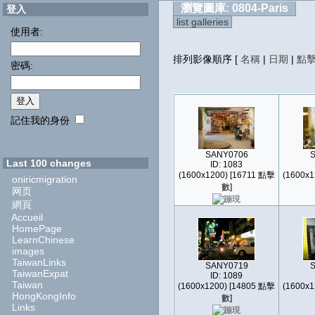
瀏覽圖庫: 0804-Paris
登入
list galleries
使用者:
排列影像順序
[
名稱
|
日期
|
點
密碼:
記住我的身份
SANY0706
Last 100 changes
ID: 1083
(1600x1200) [16711 點擊
(1600x1
oniricmigration
數]
网页
網頁
Accueil
HomePage
LearnChinese
images
TaiwanLinks
SANY0719
TaiwanExpat
ID: 1089
Taiwan
(1600x1200) [14805 點擊
(1600x1
HongKongInfo
數]
Links