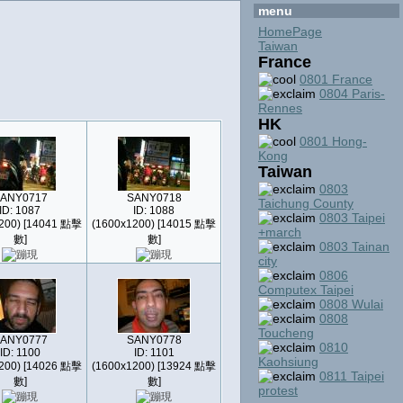
menu
HomePage
Taiwan
France
0801 France
0804 Paris-
Rennes
HK
0801 Hong-
Kong
Taiwan
0803
ANY0717
SANY0718
Taichung County
ID: 1087
ID: 1088
0803 Taipei
200) [14041 點擊
(1600x1200) [14015 點擊
+march
數]
數]
0803 Tainan
city
0806
Computex Taipei
0808 Wulai
0808
Toucheng
ANY0777
SANY0778
0810
ID: 1100
ID: 1101
Kaohsiung
200) [14026 點擊
(1600x1200) [13924 點擊
0811 Taipei
數]
數]
protest