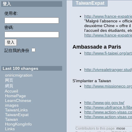
TaiwanExpat
登入
使用者:
http://www.france-expatr
"Malgré l’absence « offic
deuxième Chine » offre il 
密碼:
l’accueil des étudiants, et
http://www.france-expat
Ambassade a Paris
記住我的身份
http://www.fi-taipei.org/a
Last 100 changes
http://vivrealetranger.st
oniricmigration
网页
S'implanter a Taiwan
網頁
http://www.missioneco.or
Accueil
HomePage
LearnChinese
http://www.gio.gov.tw/
images
http://www.ubifrance.fr
TaiwanLinks
http://www.action-visas.c
TaiwanExpat
http://www.action-visas.
Taiwan
HongKongInfo
Links
Contributors to this page:
mose
.