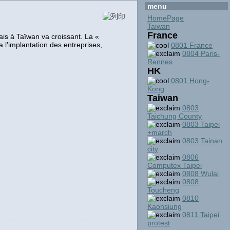
menu
HomePage
Taiwan
France
ais à Taïwan va croissant. La «
a l’implantation des entreprises,
0801 France
0804 Paris-
Rennes
HK
0801 Hong-
Kong
Taiwan
0803
Taichung County
0803 Taipei
+march
0803 Tainan
city
0806
Computex Taipei
0808 Wulai
0808
Toucheng
0810
Kaohsiung
0811 Taipei
protest