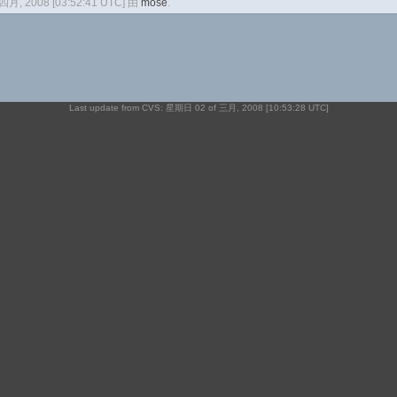
 四月, 2008 [03:52:41 UTC] 由
mose
.
Last update from CVS: 星期日 02 of 三月, 2008 [10:53:28 UTC]