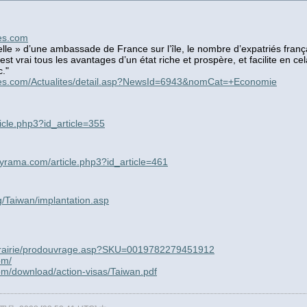
ies.com
ielle » d’une ambassade de France sur l’île, le nombre d’expatriés franç
est vrai tous les avantages d’un état riche et prospère, et facilite en cel
c."
ries.com/Actualites/detail.asp?NewsId=6943&nomCat=+Economie
rticle.php3?id_article=355
udyrama.com/article.php3?id_article=461
g/Taiwan/implantation.asp
/librairie/prodouvrage.asp?SKU=0019782279451912
om/
com/download/action-visas/Taiwan.pdf