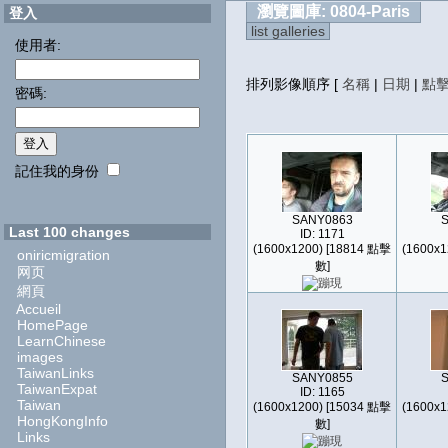
瀏覽圖庫: 0804-Paris
登入
list galleries
使用者:
排列影像順序
[
名稱
|
日期
|
點
密碼:
記住我的身份
SANY0863
Last 100 changes
ID: 1171
(1600x1200) [18814 點擊
(1600x1
oniricmigration
數]
网页
網頁
Accueil
HomePage
LearnChinese
images
TaiwanLinks
SANY0855
TaiwanExpat
ID: 1165
Taiwan
(1600x1200) [15034 點擊
(1600x1
HongKongInfo
數]
Links