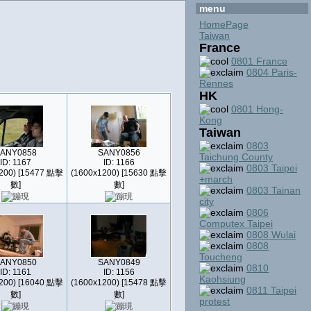
menu
HomePage
Taiwan
France
0801 France
0804 Paris-
Rennes
HK
0801 Hong-
Kong
Taiwan
0803
ANY0858
SANY0856
Taichung County
ID: 1167
ID: 1166
0803 Taipei
200) [15477 點擊
(1600x1200) [15630 點擊
+march
數]
數]
0803 Tainan
city
0806
Computex Taipei
0808 Wulai
0808
Toucheng
ANY0850
SANY0849
0810
ID: 1161
ID: 1156
Kaohsiung
200) [16040 點擊
(1600x1200) [15478 點擊
0811 Taipei
數]
數]
protest