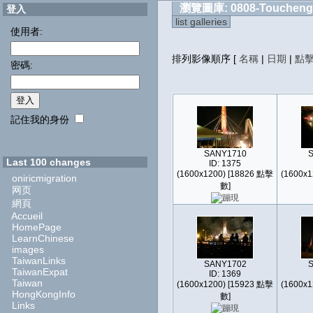
瀏覽圖庫: 0808-Toucheng
登入
list galleries
使用者:
排列影像順序
[
名稱
|
日期
|
點
密碼:
記住我的身份
SANY1710
Last 100 changes
ID: 1375
(1600x1200) [18826 點擊
(1600x1
oniricmigration
數]
网页
網頁
Accueil
HomePage
LearnChinese
images
TaiwanLinks
SANY1702
TaiwanExpat
ID: 1369
Taiwan
(1600x1200) [15923 點擊
(1600x1
HongKongInfo
數]
Links