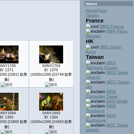
menu
HomePage
Taiwan
France
0801 France
0804 Paris-
Rennes
HK
0801 Hong-
Kong
Taiwan
0803
ANY1705
SANY1704
Taichung County
ID: 1371
ID: 1370
0803 Taipei
200) [15811 點擊
(1600x1200) [15749 點擊
+march
數]
數]
0803 Tainan
city
0806
Computex Taipei
0808 Wulai
0808
Toucheng
ANY1694
SANY1693
0810
ID: 1365
ID: 1364
Kaohsiung
200) [15800 點擊
(1600x1200) [15683 點擊
0811 Taipei
數]
數]
protest