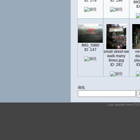
ID: 178
ID: 196
IMG
ID
IMG_5980
ID: 147
small street we
ne
walk many
da
times.jpg
pla
ID: 282
ID
尋找
Last update from CV