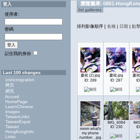
瀏覽圖庫: 0801-HongKon
登入
list galleries
使用者:
排列影像順序
[
名稱
|
日期
|
點
密碼:
記住我的身份
Last 100 changes
慶祝 (2).jpg
慶祝.jpg
慶祝 
oniricmigration
ID: 289
ID: 287
ID
网页
網頁
Accueil
HomePage
LearnChinese
images
TaiwanLinks
TaiwanExpat
IMG_6064
IMG
Taiwan
ID: 230
ID
mmm what's
HongKongInfo
my phone
Links
number....jpg