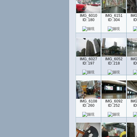
IMG_6010
IMG_6151
IMG
ID: 180
ID: 304
ID
IMG_6027
IMG_6052
IMG
ID: 197
ID: 218
ID
IMG_6108
IMG_6092
IMG
ID: 260
ID: 252
ID