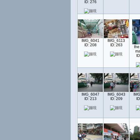
ID: 276
IMG_6041
IMG_6113
ID: 208
ID: 263
the
ma
ID
IMG_6047
IMG_6043
IMG
ID: 213
ID: 209
ID