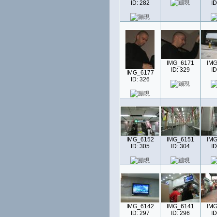
ID: 282
ID
IMG_6171
IMG
ID: 329
ID
IMG_6177
ID: 326
IMG_6152
IMG_6151
IMG
ID: 305
ID: 304
ID
IMG_6142
IMG_6141
IMG
ID: 297
ID: 296
ID