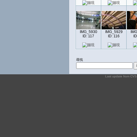
IMG_5930
IMG_5929
IMG
ID: 117
ID: 116
ID
尋找
Last update from CV