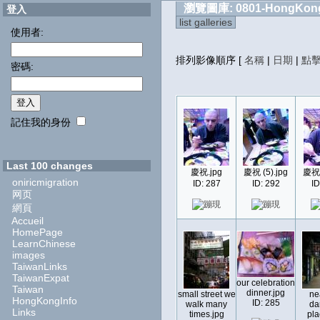
瀏覽圖庫: 0801-HongKon
登入
list galleries
使用者:
排列影像順序
[
名稱
|
日期
|
點
密碼:
記住我的身份
Last 100 changes
慶祝.jpg
慶祝 (5).jpg
慶祝 
oniricmigration
ID: 287
ID: 292
ID
网页
網頁
Accueil
HomePage
LearnChinese
images
TaiwanLinks
TaiwanExpat
our celebration
Taiwan
dinner.jpg
small street we
ne
HongKongInfo
ID: 285
walk many
da
Links
times.jpg
pla