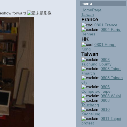
menu
HomePage
Taiwan
France
0801 France
0804 Paris-
Rennes
HK
0801 Hong-
Kong
Taiwan
0803
Taichung County
0803 Taipei
+march
0803 Tainan
city
0806
Computex Taipei
0808 Wulai
0808
Toucheng
0810
Kaohsiung
0811 Taipei
protest