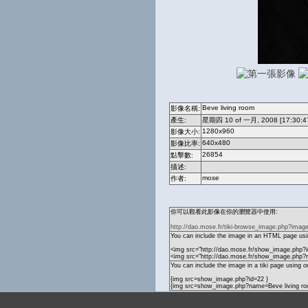
Beve living room
影像名稱:
產生:
星期四 10 of 一月, 2008 [17:30:4
1280x960
影像大小:
640x480
影像比率:
26854
點擊數:
描述:
mose
作者:
你可以觀看此影像在你的瀏覽器中使用:
http://dao.mose.fr/tiki-browse_image.php?imag
You can include the image in an HTML page usin
<img src="http://dao.mose.fr/show_image.php?i
<img src="http://dao.mose.fr/show_image.php?
You can include the image in a tiki page using o
{img src=show_image.php?id=22 }
{img src=show_image.php?name=Beve living ro