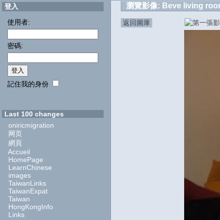
瀏覽影像:
Beve living ro
登入
使用者:
返回圖庫
密碼:
記住我的身份
Last 100 changes
oniricmigration
网页
網頁
Accueil
HomePage
LearnChinese
images
TaiwanLinks
TaiwanExpat
Taiwan
HongKongInfo
Links