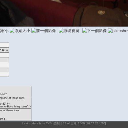
7 UTC]
eId=22
g one of these lines:
d=22" />
name=Beve living room" />
ne of these lines:
om }
Last update from CVS: 星期日 02 of 三月, 2008 [10:53:28 UTC]