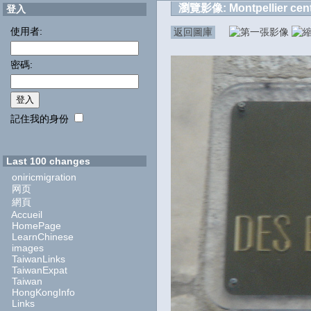
瀏覽影像:
Montpellier cent
登入
使用者:
返回圖庫
密碼:
記住我的身份
Last 100 changes
oniricmigration
网页
網頁
Accueil
HomePage
LearnChinese
images
TaiwanLinks
TaiwanExpat
Taiwan
HongKongInfo
Links