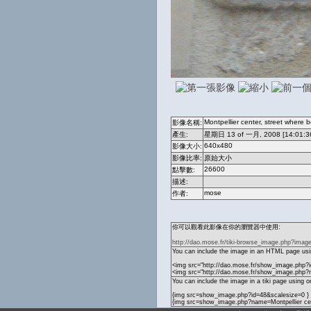
Montpellier center, street where b
影像名稱:
產生:
星期日 13 of 一月, 2008 [14:01:3
640x480
影像大小:
影像比率:
原始大小
26600
點擊數:
描述:
mose
作者:
你可以觀看此影像在你的瀏覽器中使用:
http://dao.mose.fr/tiki-browse_image.php?imag
You can include the image in an HTML page usin
<img src="http://dao.mose.fr/show_image.php?i
<img src="http://dao.mose.fr/show_image.php?n
You can include the image in a tiki page using o
{img src=show_image.php?id=48&scalesize=0 }
{img src=show_image.php?name=Montpellier cent