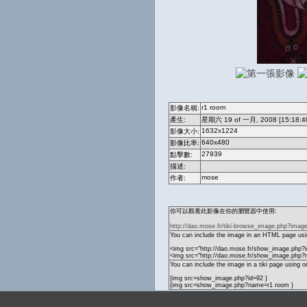
r1 room
影像名稱:
產生:
星期六 19 of 一月, 2008 [15:18:4
1632x1224
影像大小:
640x480
影像比率:
27939
點擊數:
描述:
mose
作者:
你可以觀看此影像在你的瀏覽器中使用:
http://dao.mose.fr/tiki-browse_image.php?imag
You can include the image in an HTML page usin
<img src="http://dao.mose.fr/show_image.php?i
<img src="http://dao.mose.fr/show_image.php?
You can include the image in a tiki page using o
{img src=show_image.php?id=92 }
{img src=show_image.php?name=r1 room }