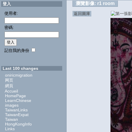
瀏覽影像:
r1 room
登入
使用者:
返回圖庫
密碼:
記住我的身份
Last 100 changes
oniricmigration
网页
網頁
Accueil
HomePage
LearnChinese
images
TaiwanLinks
TaiwanExpat
Taiwan
HongKongInfo
Links