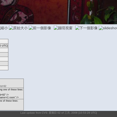
0 UTC]
eId=92
g one of these lines:
d=92" />
name=r1 room" />
ne of these lines:
Last update from CVS: 星期日 02 of 三月, 2008 [10:53:28 UTC]