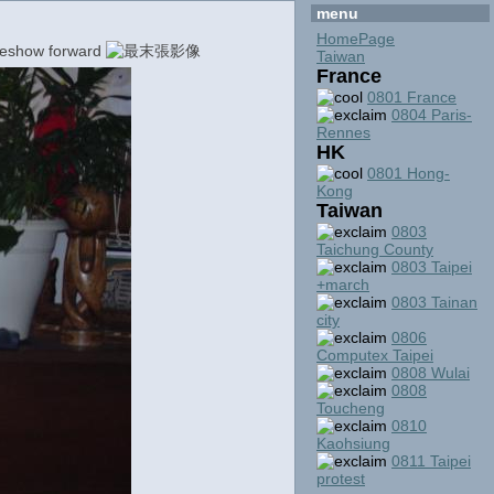
menu
HomePage
Taiwan
France
0801 France
0804 Paris-
Rennes
HK
0801 Hong-
Kong
Taiwan
0803
Taichung County
0803 Taipei
+march
0803 Tainan
city
0806
Computex Taipei
0808 Wulai
0808
Toucheng
0810
Kaohsiung
0811 Taipei
protest