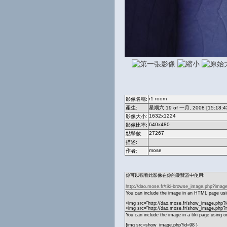
r1 room
影像名稱:
產生:
星期六 19 of 一月, 2008 [15:18:4
1632x1224
影像大小:
640x480
影像比率:
27267
點擊數:
描述:
mose
作者:
你可以觀看此影像在你的瀏覽器中使用:
http://dao.mose.fr/tiki-browse_image.php?imag
You can include the image in an HTML page usin
<img src="http://dao.mose.fr/show_image.php?i
<img src="http://dao.mose.fr/show_image.php?
You can include the image in a tiki page using o
{img src=show_image.php?id=98 }