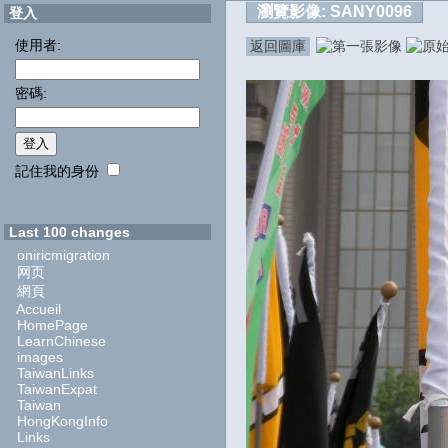
瀏覽影像:
SANY0096
登入
使用者:
返回圖庫
密碼:
記住我的身份
Last 100 changes
oniricmigration
网页
網頁
Accueil
HomePage
LearnChinese
images
TaiwanLinks
TaiwanExpat
Taiwan
HongKongInfo
Links