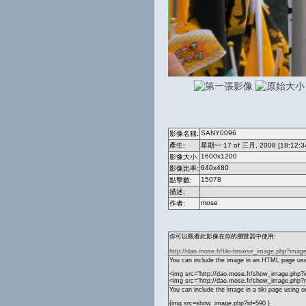
SANY0096
影像名稱:
產生:
星期一 17 of 三月, 2008 [18:12:3
1600x1200
影像大小:
640x480
影像比率:
15078
點擊數:
描述:
mose
作者:
你可以觀看此影像在你的瀏覽器中使用:
http://dao.mose.fr/tiki-browse_image.php?imag
You can include the image in an HTML page usin
<img src="http://dao.mose.fr/show_image.php?i
<img src="http://dao.mose.fr/show_image.ph
You can include the image in a tiki page using o
{img src=show_image.php?id=590 }