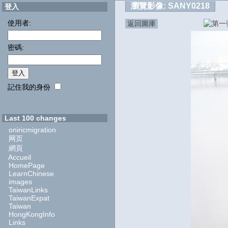
瀏覽影像:
SANY0218
登入
使用者:
返回圖庫
密碼:
記住我的身份
Last 100 changes
oniricmigration
网页
網頁
Accueil
HomePage
LearnChinese
images
TaiwanLinks
TaiwanExpat
Taiwan
HongKongInfo
Links