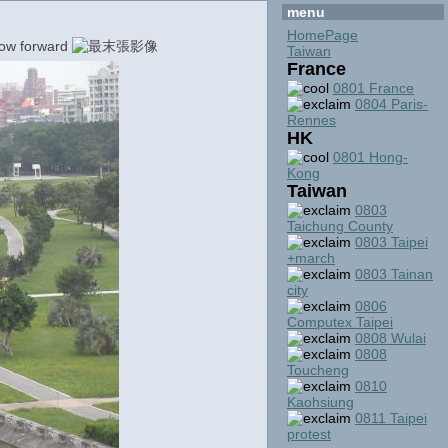
menu
HomePage
Taiwan
France
0801 France
0804 Paris-
Rennes
HK
0801 Hong-
Kong
Taiwan
0803
Taichung County
0803 Taipei
+march
0803 Tainan
city
0806
Computex Taipei
0808 Wulai
0808
Toucheng
0810
Kaohsiung
0811 Taipei
protest