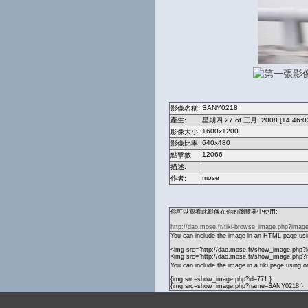
SANY0218
影像名稱:
產生:
星期四 27 of 三月, 2008 [14:46:0
1600x1200
影像大小:
640x480
影像比率:
12066
點擊數:
描述:
mose
作者:
你可以觀看此影像在你的瀏覽器中使用:
http://dao.mose.fr/tiki-browse_image.php?imag
You can include the image in an HTML page usin
<img src="http://dao.mose.fr/show_image.php?i
<img src="http://dao.mose.fr/show_image.ph
You can include the image in a tiki page using o
{img src=show_image.php?id=771 }
{img src=show_image.php?name=SANY0218 }