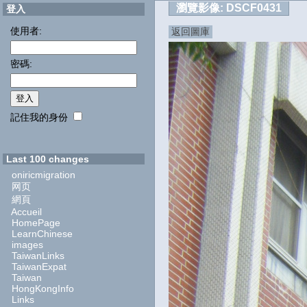
瀏覽影像:
DSCF0431
登入
使用者:
返回圖庫
密碼:
記住我的身份
Last 100 changes
oniricmigration
网页
網頁
Accueil
HomePage
LearnChinese
images
TaiwanLinks
TaiwanExpat
Taiwan
HongKongInfo
Links