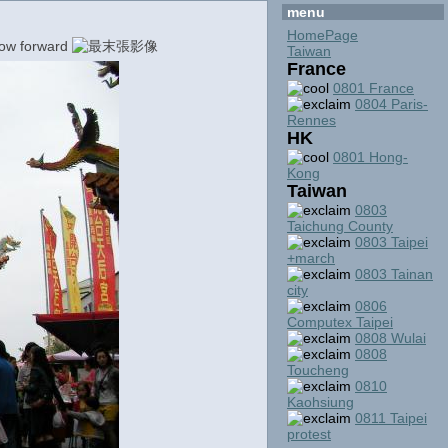
menu
HomePage
Taiwan
France
0801 France
0804 Paris-
Rennes
HK
0801 Hong-
Kong
Taiwan
0803
Taichung County
0803 Taipei
+march
0803 Tainan
city
0806
Computex Taipei
0808 Wulai
0808
Toucheng
0810
Kaohsiung
0811 Taipei
protest