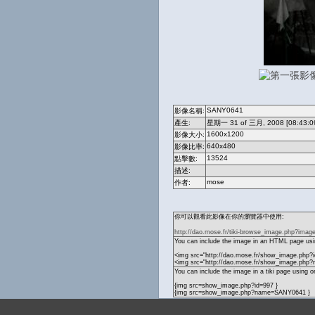
SANY0641
影像名稱:
產生:
星期一 31 of 三月, 2008 [08:43:0
1600x1200
影像大小:
640x480
影像比率:
13524
點擊數:
描述:
mose
作者:
你可以觀看此影像在你的瀏覽器中使用:
http://dao.mose.fr/tiki-browse_image.php?imag
You can include the image in an HTML page usin
<img src="http://dao.mose.fr/show_image.php?i
<img src="http://dao.mose.fr/show_image.ph
You can include the image in a tiki page using o
{img src=show_image.php?id=997 }
{img src=show_image.php?name=SANY0641 }