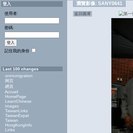
瀏覽影像:
SANY0641
登入
使用者:
返回圖庫
密碼:
記住我的身份
Last 100 changes
oniricmigration
网页
網頁
Accueil
HomePage
LearnChinese
images
TaiwanLinks
TaiwanExpat
Taiwan
HongKongInfo
Links