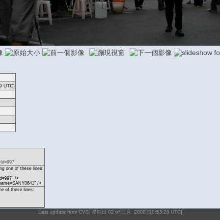
9 UTC]
eId=997
g one of these lines:
d=997" />
p?name=SANY0641" />
ne of these lines:
Last update from CVS: 星期日 02 of 三月, 2008 [10:53:28 UTC]