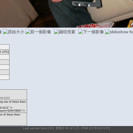
2 UTC]
eId=1121
g one of these lines:
d=1121" />
p?name=SANY0803" />
ne of these lines:
Last update from CVS: 星期日 02 of 三月, 2008 [10:53:28 UTC]