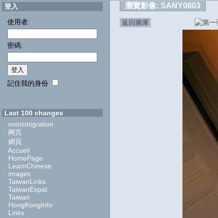
瀏覽影像:
SANY0803
登入
使用者:
返回圖庫
密碼:
記住我的身份
Last 100 changes
oniricmigration
网页
網頁
Accueil
HomePage
LearnChinese
images
TaiwanLinks
TaiwanExpat
Taiwan
HongKongInfo
Links