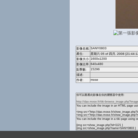
SANY0803
影像名稱:
產生:
星期六 05 of 四月, 2008 [21:44:1
1600x1200
影像大小:
640x480
影像比率:
15296
點擊數:
描述:
mose
作者:
你可以觀看此影像在你的瀏覽器中使用:
http://dao.mose.fr/tiki-browse_image.php?imag
You can include the image in an HTML page usin
<img src="http://dao.mose.fr/show_image.php?i
<img src="http://dao.mose.fr/show_image.ph
You can include the image in a tiki page using o
{img src=show_image.php?id=1121 }
{img src=show_image.php?name=SANY0803 }