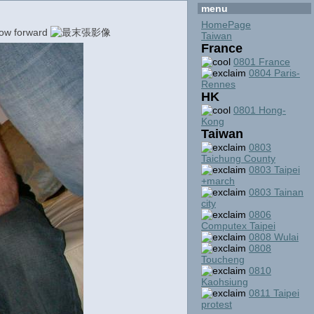
menu
HomePage
Taiwan
France
0801 France
0804 Paris-
Rennes
HK
0801 Hong-
Kong
Taiwan
0803
Taichung County
0803 Taipei
+march
0803 Tainan
city
0806
Computex Taipei
0808 Wulai
0808
Toucheng
0810
Kaohsiung
0811 Taipei
protest