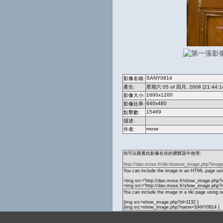
SANY0814
影像名稱:
產生:
星期六 05 of 四月, 2008 [21:44:1
1600x1200
影像大小:
640x480
影像比率:
15469
點擊數:
描述:
mose
作者:
你可以觀看此影像在你的瀏覽器中使用:
http://dao.mose.fr/tiki-browse_image.php?imag
You can include the image in an HTML page usin
<img src="http://dao.mose.fr/show_image.php?i
<img src="http://dao.mose.fr/show_image.ph
You can include the image in a tiki page using o
{img src=show_image.php?id=1132 }
{img src=show_image.php?name=SANY0814 }