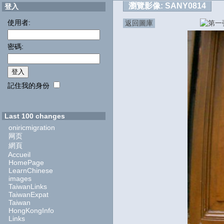
瀏覽影像:
SANY0814
登入
使用者:
返回圖庫
密碼:
記住我的身份
Last 100 changes
oniricmigration
网页
網頁
Accueil
HomePage
LearnChinese
images
TaiwanLinks
TaiwanExpat
Taiwan
HongKongInfo
Links