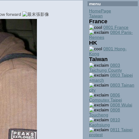
menu
HomePage
Taiwan
France
0801 France
0804 Paris-
Rennes
HK
0801 Hong-
Kong
Taiwan
0803
Taichung County
0803 Taipei
+march
0803 Tainan
city
0806
Computex Taipei
0808 Wulai
0808
Toucheng
0810
Kaohsiung
0811 Taipei
protest