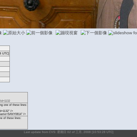
4 UTC]
eId=1132
g one of these lines:
d=1132" />
p?name=SANY0814" />
ne of these lines:
Last update from CVS: 星期日 02 of 三月, 2008 [10:53:28 UTC]