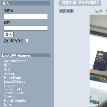
瀏覽影像:
SANY0821
登入
使用者:
返回圖庫
密碼:
記住我的身份
Last 100 changes
oniricmigration
网页
網頁
Accueil
HomePage
LearnChinese
images
TaiwanLinks
TaiwanExpat
Taiwan
HongKongInfo
Links