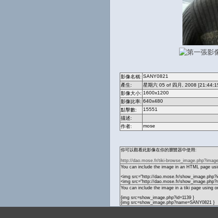
SANY0821
影像名稱:
產生:
星期六 05 of 四月, 2008 [21:44:1
1600x1200
影像大小:
640x480
影像比率:
15551
點擊數:
描述:
mose
作者:
你可以觀看此影像在你的瀏覽器中使用:
http://dao.mose.fr/tiki-browse_image.php?imag
You can include the image in an HTML page usin
<img src="http://dao.mose.fr/show_image.php?i
<img src="http://dao.mose.fr/show_image.ph
You can include the image in a tiki page using o
{img src=show_image.php?id=1139 }
{img src=show_image.php?name=SANY0821 }