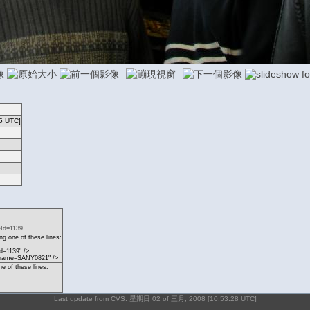
5 UTC]
eId=1139
g one of these lines:
d=1139" />
p?name=SANY0821" />
ne of these lines:
Last update from CVS: 星期日 02 of 三月, 2008 [10:53:28 UTC]