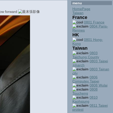
menu
HomePage
Taiwan
France
0801 France
0804 Paris-
Rennes
HK
0801 Hong-
Kong
Taiwan
0803
Taichung County
0803 Taipei
+march
0803 Tainan
city
0806
Computex Taipei
0808 Wulai
0808
Toucheng
0810
Kaohsiung
0811 Taipei
protest