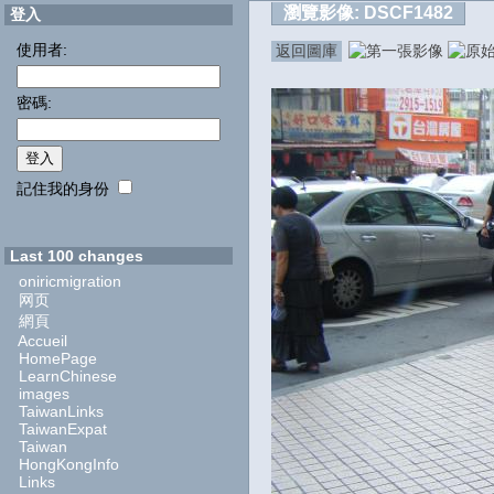
瀏覽影像:
DSCF1482
登入
使用者:
返回圖庫
密碼:
記住我的身份
Last 100 changes
oniricmigration
网页
網頁
Accueil
HomePage
LearnChinese
images
TaiwanLinks
TaiwanExpat
Taiwan
HongKongInfo
Links