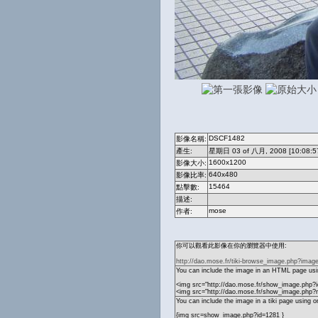
DSCF1482
影像名稱:
產生:
星期日 03 of 八月, 2008 [10:08:5
1600x1200
影像大小:
640x480
影像比率:
15464
點擊數:
描述:
mose
作者:
你可以觀看此影像在你的瀏覽器中使用:
http://dao.mose.fr/tiki-browse_image.php?imag
You can include the image in an HTML page usin
<img src="http://dao.mose.fr/show_image.php?i
<img src="http://dao.mose.fr/show_image.ph
You can include the image in a tiki page using o
{img src=show_image.php?id=1281 }