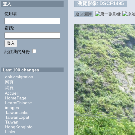
瀏覽影像:
DSCF1495
登入
使用者:
返回圖庫
密碼:
記住我的身份
Last 100 changes
oniricmigration
网页
網頁
Accueil
HomePage
LearnChinese
images
TaiwanLinks
TaiwanExpat
Taiwan
HongKongInfo
Links