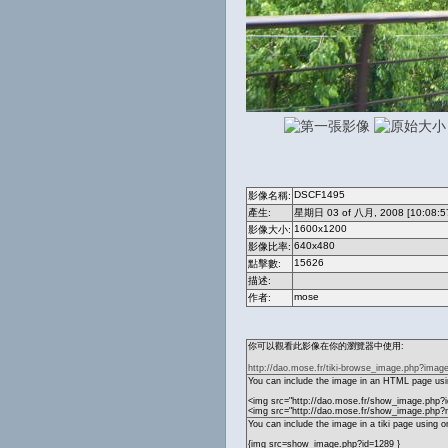
DSCF1495
影像名稱:
產生:
星期日 03 of 八月, 2008 [10:08:5
1600x1200
影像大小:
640x480
影像比率:
15626
點擊數:
描述:
mose
作者:
你可以觀看此影像在你的瀏覽器中使用:
http://dao.mose.fr/tiki-browse_image.php?imag
You can include the image in an HTML page usin
<img src="http://dao.mose.fr/show_image.php?i
<img src="http://dao.mose.fr/show_image.ph
You can include the image in a tiki page using o
{img src=show_image.php?id=1289 }