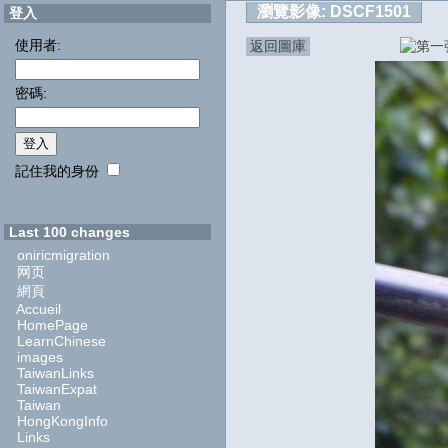
瀏覽影像:
DSCF1501
登入
使用者:
返回圖庫
密碼:
記住我的身份
Last 100 changes
oniricmigration
网页
網頁
Accueil
HomePage
LearnChinese
images
TaiwanLinks
TaiwanExpat
Taiwan
HongKongInfo
Links