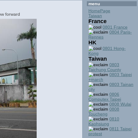
menu
HomePage
Taiwan
France
0801 France
0804 Paris-
Rennes
HK
0801 Hong-
Kong
Taiwan
0803
Taichung County
0803 Taipei
+march
0803 Tainan
city
0806
Computex Taipei
0808 Wulai
0808
Toucheng
0810
Kaohsiung
0811 Taipei
protest