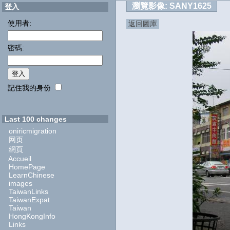
瀏覽影像:
SANY1625
登入
使用者:
返回圖庫
密碼:
記住我的身份
Last 100 changes
oniricmigration
网页
網頁
Accueil
HomePage
LearnChinese
images
TaiwanLinks
TaiwanExpat
Taiwan
HongKongInfo
Links