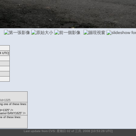
4 UTC]
eId=1325
g one of these lines:
d=1325" />
p?name=SANY1625" />
ne of these lines:
Last update from CVS: 星期日 02 of 三月, 2008 [10:53:28 UTC]