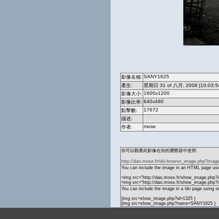
SANY1625
影像名稱:
產生:
星期日 31 of 八月, 2008 [10:03:5
1600x1200
影像大小:
640x480
影像比率:
17672
點擊數:
描述:
mose
作者:
你可以觀看此影像在你的瀏覽器中使用:
http://dao.mose.fr/tiki-browse_image.php?imag
You can include the image in an HTML page usin
<img src="http://dao.mose.fr/show_image.php?i
<img src="http://dao.mose.fr/show_image.ph
You can include the image in a tiki page using o
{img src=show_image.php?id=1325 }
{img src=show_image.php?name=SANY1625 }