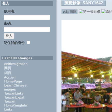
瀏覽影像:
SANY1642
登入
使用者:
返回圖庫
密碼:
記住我的身份
Last 100 changes
oniricmigration
网页
網頁
Accueil
HomePage
LearnChinese
images
TaiwanLinks
TaiwanExpat
Taiwan
HongKongInfo
Links