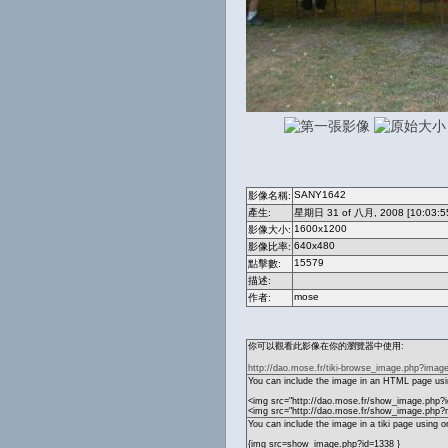
SANY1642
影像名稱:
產生:
星期日 31 of 八月, 2008 [10:03:5
1600x1200
影像大小:
640x480
影像比率:
15579
點擊數:
描述:
mose
作者:
你可以觀看此影像在你的瀏覽器中使用:
http://dao.mose.fr/tiki-browse_image.php?imag
You can include the image in an HTML page usin
<img src="http://dao.mose.fr/show_image.php?i
<img src="http://dao.mose.fr/show_image.ph
You can include the image in a tiki page using o
{img src=show_image.php?id=1338 }