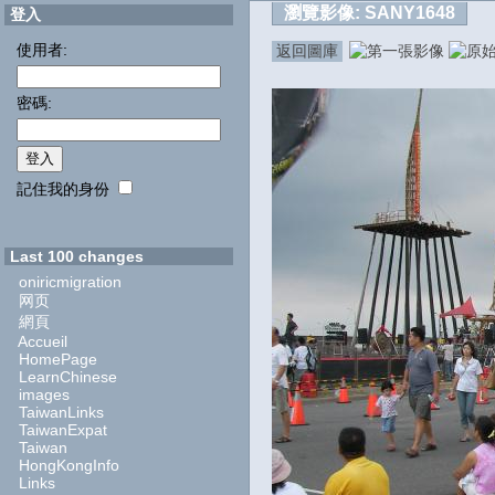
瀏覽影像:
SANY1648
登入
使用者:
返回圖庫
密碼:
記住我的身份
Last 100 changes
oniricmigration
网页
網頁
Accueil
HomePage
LearnChinese
images
TaiwanLinks
TaiwanExpat
Taiwan
HongKongInfo
Links