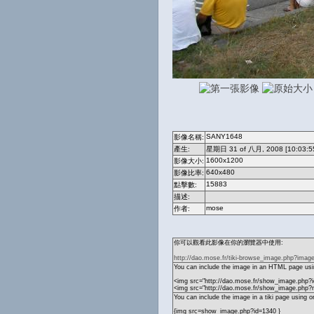
SANY1648
影像名稱:
產生:
星期日 31 of 八月, 2008 [10:03:5
1600x1200
影像大小:
640x480
影像比率:
15883
點擊數:
描述:
mose
作者:
你可以觀看此影像在你的瀏覽器中使用:
http://dao.mose.fr/tiki-browse_image.php?imag
You can include the image in an HTML page usin
<img src="http://dao.mose.fr/show_image.php?i
<img src="http://dao.mose.fr/show_image.ph
You can include the image in a tiki page using o
{img src=show_image.php?id=1340 }