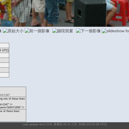
6 UTC]
eId=1347
g one of these lines:
d=1347" />
p?name=SANY1656" />
ne of these lines:
Last update from CVS: 星期日 02 of 三月, 2008 [10:53:28 UTC]