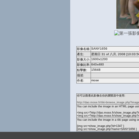
SANY1656
影像名稱:
產生:
星期日 31 of 八月, 2008 [10:03:5
1600x1200
影像大小:
640x480
影像比率:
15648
點擊數:
描述:
mose
作者:
你可以觀看此影像在你的瀏覽器中使用:
http://dao.mose.fr/tiki-browse_image.php?imag
You can include the image in an HTML page usin
<img src="http://dao.mose.fr/show_image.php?i
<img src="http://dao.mose.fr/show_image.ph
You can include the image in a tiki page using o
{img src=show_image.php?id=1347 }
{img src=show_image.php?name=SANY1656 }