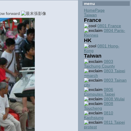
menu
HomePage
Taiwan
France
0801 France
0804 Paris-
Rennes
HK
0801 Hong-
Kong
Taiwan
0803
Taichung County
0803 Taipei
+march
0803 Tainan
city
0806
Computex Taipei
0808 Wulai
0808
Toucheng
0810
Kaohsiung
0811 Taipei
protest