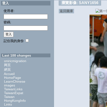
瀏覽影像:
SANY1656
登入
使用者:
返回圖庫
密碼:
記住我的身份
Last 100 changes
oniricmigration
网页
網頁
Accueil
HomePage
LearnChinese
images
TaiwanLinks
TaiwanExpat
Taiwan
HongKongInfo
Links