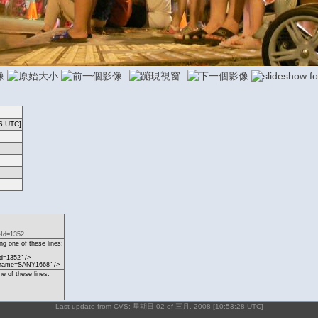
6 UTC]
eId=1352
g one of these lines:
d=1352" />
p?name=SANY1668" />
ne of these lines:
Last update from CVS: 星期日 02 of 三月, 2008 [10:53:28 UTC]