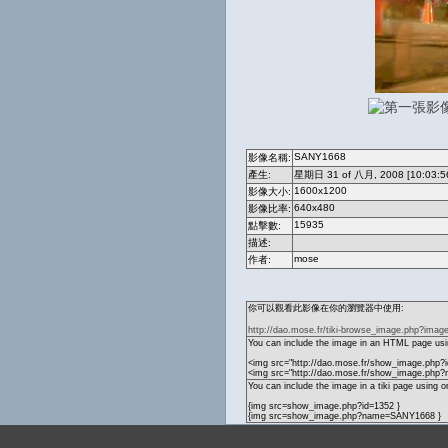
SANY1668
影像名稱:
產生:
星期日 31 of 八月, 2008 [10:03:5
1600x1200
影像大小:
640x480
影像比率:
15935
點擊數:
描述:
mose
作者:
你可以觀看此影像在你的瀏覽器中使用:
http://dao.mose.fr/tiki-browse_image.php?imag
You can include the image in an HTML page usin
<img src="http://dao.mose.fr/show_image.php?i
<img src="http://dao.mose.fr/show_image.ph
You can include the image in a tiki page using o
{img src=show_image.php?id=1352 }
{img src=show_image.php?name=SANY1668 }