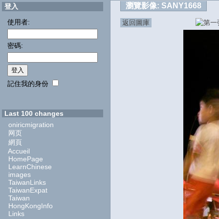
瀏覽影像:
SANY1668
登入
使用者:
返回圖庫
密碼:
記住我的身份
Last 100 changes
oniricmigration
网页
網頁
Accueil
HomePage
LearnChinese
images
TaiwanLinks
TaiwanExpat
Taiwan
HongKongInfo
Links