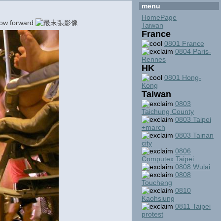
menu
HomePage
Taiwan
France
0801 France
0804 Paris-
Rennes
HK
0801 Hong-
Kong
Taiwan
0803
Taichung County
0803 Taipei
+march
0803 Tainan
city
0806
Computex Taipei
0808 Wulai
0808
Toucheng
0810
Kaohsiung
0811 Taipei
protest