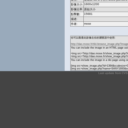
1600x1200
影像大小:
影像比率:
原始大小
15681
點擊數:
描述:
mose
作者:
你可以觀看此影像在你的瀏覽器中使用:
http://dao.mose.fr/tiki-browse_image.php?imag
You can include the image in an HTML page usin
<img src="http://dao.mose.fr/show_image.php?
<img src="http://dao.mose.fr/show_image.php
You can include the image in a tiki page using o
{img src=show_image.php?id=1364&scalesize=0
{img src=show_image.php?name=SANY1693&sca
Last update from CV