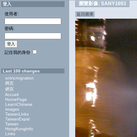
瀏覽影像:
SANY1693
登入
使用者:
返回圖庫
密碼:
記住我的身份
Last 100 changes
oniricmigration
网页
網頁
Accueil
HomePage
LearnChinese
images
TaiwanLinks
TaiwanExpat
Taiwan
HongKongInfo
Links