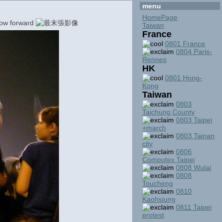
menu
HomePage
Taiwan
France
0801 France
0804 Paris-
Rennes
HK
0801 Hong-
Kong
Taiwan
0803
Taichung County
0803 Taipei
+march
0803 Tainan
city
0806
Computex Taipei
0808 Wulai
0808
Toucheng
0810
Kaohsiung
0811 Taipei
protest