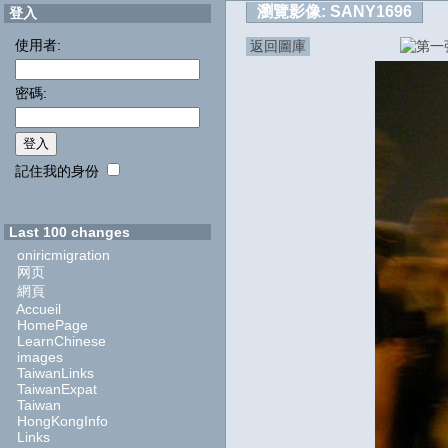
瀏覽影像:
SANY1696
登入
使用者:
返回圖庫
密碼:
記住我的身份
Last 100 changes
oniricmigration
网页
網頁
Accueil
HomePage
LearnChinese
images
TaiwanLinks
TaiwanExpat
Taiwan
HongKongInfo
Links