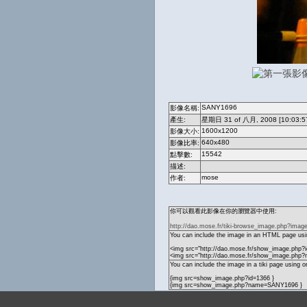
SANY1696
影像名稱:
產生:
星期日 31 of 八月, 2008 [10:03:5
1600x1200
影像大小:
640x480
影像比率:
15542
點擊數:
描述:
mose
作者:
你可以觀看此影像在你的瀏覽器中使用:
http://dao.mose.fr/tiki-browse_image.php?imag
You can include the image in an HTML page usin
<img src="http://dao.mose.fr/show_image.php?i
<img src="http://dao.mose.fr/show_image.ph
You can include the image in a tiki page using o
{img src=show_image.php?id=1366 }
{img src=show_image.php?name=SANY1696 }