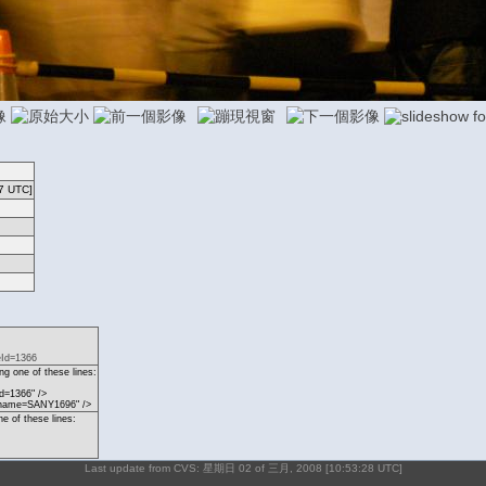
7 UTC]
eId=1366
g one of these lines:
d=1366" />
p?name=SANY1696" />
ne of these lines:
Last update from CVS: 星期日 02 of 三月, 2008 [10:53:28 UTC]