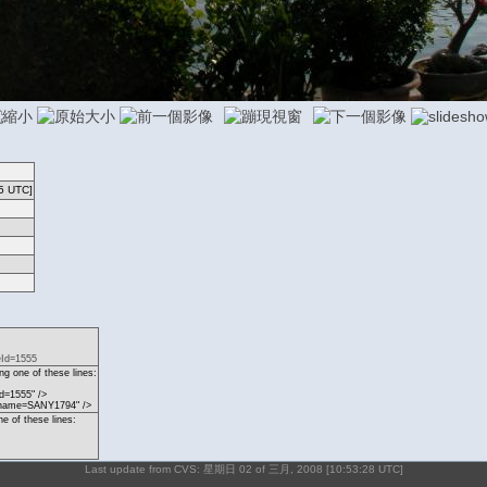
5 UTC]
eId=1555
g one of these lines:
d=1555" />
p?name=SANY1794" />
ne of these lines:
Last update from CVS: 星期日 02 of 三月, 2008 [10:53:28 UTC]