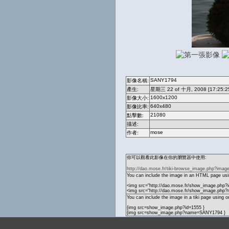
SANY1794
影像名稱:
產生:
星期三 22 of 十月, 2008 [17:25:2
1600x1200
影像大小:
640x480
影像比率:
21080
點擊數:
描述:
mose
作者:
你可以觀看此影像在你的瀏覽器中使用:
http://dao.mose.fr/tiki-browse_image.php?imag
You can include the image in an HTML page usin
<img src="http://dao.mose.fr/show_image.php?i
<img src="http://dao.mose.fr/show_image.ph
You can include the image in a tiki page using o
{img src=show_image.php?id=1555 }
{img src=show_image.php?name=SANY1794 }