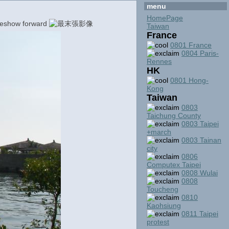
menu
HomePage
Taiwan
France
0801 France
0804 Paris-
Rennes
HK
0801 Hong-
Kong
Taiwan
0803
Taichung County
0803 Taipei
+march
0803 Tainan
city
0806
Computex Taipei
0808 Wulai
0808
Toucheng
0810
Kaohsiung
0811 Taipei
protest