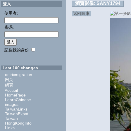
瀏覽影像:
SANY1794
登入
使用者:
返回圖庫
密碼:
記住我的身份
Last 100 changes
oniricmigration
网页
網頁
Accueil
HomePage
LearnChinese
images
TaiwanLinks
TaiwanExpat
Taiwan
HongKongInfo
Links