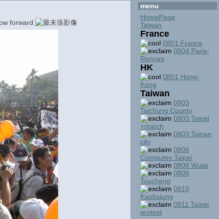
menu
HomePage
Taiwan
France
0801 France
0804 Paris-
Rennes
HK
0801 Hong-
Kong
Taiwan
0803
Taichung County
0803 Taipei
+march
0803 Tainan
city
0806
Computex Taipei
0808 Wulai
0808
Toucheng
0810
Kaohsiung
0811 Taipei
protest