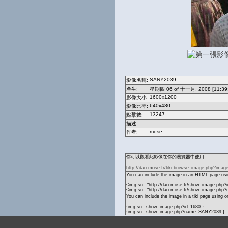
SANY2039
影像名稱:
產生:
星期四 06 of 十一月, 2008 [11:39
1600x1200
影像大小:
640x480
影像比率:
13247
點擊數:
描述:
mose
作者:
你可以觀看此影像在你的瀏覽器中使用:
http://dao.mose.fr/tiki-browse_image.php?imag
You can include the image in an HTML page usin
<img src="http://dao.mose.fr/show_image.php?i
<img src="http://dao.mose.fr/show_image.ph
You can include the image in a tiki page using o
{img src=show_image.php?id=1680 }
{img src=show_image.php?name=SANY2039 }