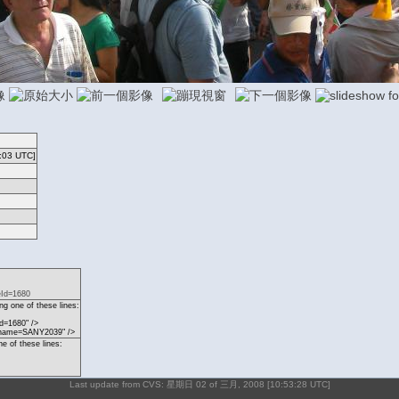
:03 UTC]
eId=1680
g one of these lines:
d=1680" />
p?name=SANY2039" />
ne of these lines:
Last update from CVS: 星期日 02 of 三月, 2008 [10:53:28 UTC]