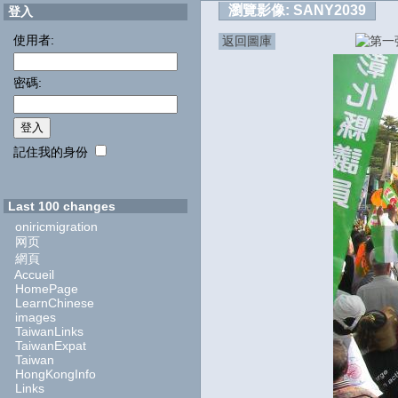
瀏覽影像:
SANY2039
登入
使用者:
返回圖庫
密碼:
記住我的身份
Last 100 changes
oniricmigration
网页
網頁
Accueil
HomePage
LearnChinese
images
TaiwanLinks
TaiwanExpat
Taiwan
HongKongInfo
Links