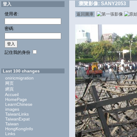
瀏覽影像:
SANY2053
登入
使用者:
返回圖庫
密碼:
記住我的身份
Last 100 changes
oniricmigration
网页
網頁
Accueil
HomePage
LearnChinese
images
TaiwanLinks
TaiwanExpat
Taiwan
HongKongInfo
Links