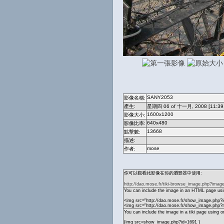
SANY2053
影像名稱:
產生:
星期四 06 of 十一月, 2008 [11:39
1600x1200
影像大小:
640x480
影像比率:
13668
點擊數:
描述:
mose
作者:
你可以觀看此影像在你的瀏覽器中使用:
http://dao.mose.fr/tiki-browse_image.php?imag
You can include the image in an HTML page usin
<img src="http://dao.mose.fr/show_image.php?i
<img src="http://dao.mose.fr/show_image.ph
You can include the image in a tiki page using o
{img src=show_image.php?id=1691 }