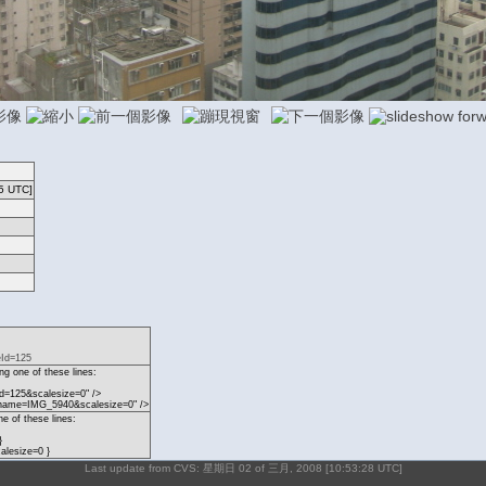
5 UTC]
eId=125
g one of these lines:
d=125&scalesize=0" />
?name=IMG_5940&scalesize=0" />
ne of these lines:
}
lesize=0 }
Last update from CVS: 星期日 02 of 三月, 2008 [10:53:28 UTC]