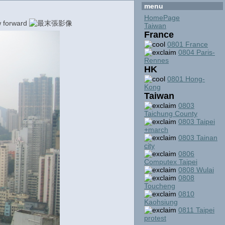
menu
HomePage
Taiwan
France
0801 France
0804 Paris-
Rennes
HK
0801 Hong-
Kong
Taiwan
0803
Taichung County
0803 Taipei
+march
0803 Tainan
city
0806
Computex Taipei
0808 Wulai
0808
Toucheng
0810
Kaohsiung
0811 Taipei
protest