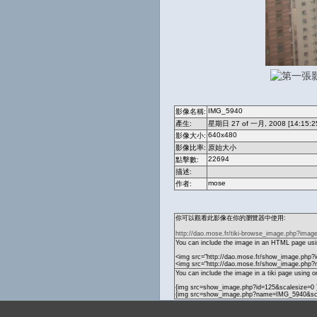
IMG_5940
影像名稱:
產生:
星期日 27 of 一月, 2008 [14:15:2
640x480
影像大小:
影像比率:
原始大小
22694
點擊數:
描述:
mose
作者:
你可以觀看此影像在你的瀏覽器中使用:
http://dao.mose.fr/tiki-browse_image.php?imag
You can include the image in an HTML page usin
<img src="http://dao.mose.fr/show_image.php?i
<img src="http://dao.mose.fr/show_image.php
You can include the image in a tiki page using o
{img src=show_image.php?id=125&scalesize=0 
{img src=show_image.php?name=IMG_5940&sca