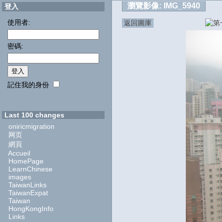
瀏覽影像:
IMG_5940
登入
使用者:
返回圖庫
密碼:
記住我的身份
Last 100 changes
oniricmigration
网页
網頁
Accueil
HomePage
LearnChinese
images
TaiwanLinks
TaiwanExpat
Taiwan
HongKongInfo
Links