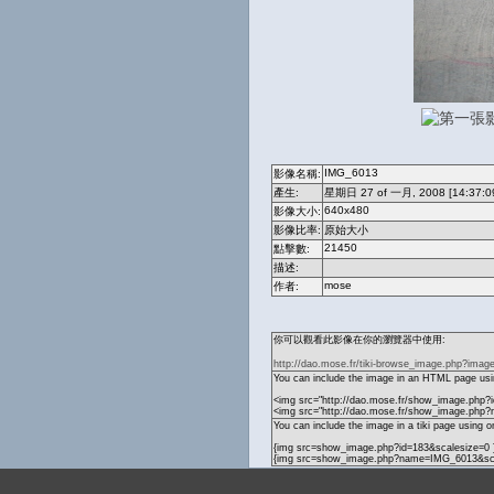
IMG_6013
影像名稱:
產生:
星期日 27 of 一月, 2008 [14:37:0
640x480
影像大小:
影像比率:
原始大小
21450
點擊數:
描述:
mose
作者:
你可以觀看此影像在你的瀏覽器中使用:
http://dao.mose.fr/tiki-browse_image.php?imag
You can include the image in an HTML page usin
<img src="http://dao.mose.fr/show_image.php?i
<img src="http://dao.mose.fr/show_image.php
You can include the image in a tiki page using o
{img src=show_image.php?id=183&scalesize=0 
{img src=show_image.php?name=IMG_6013&sca