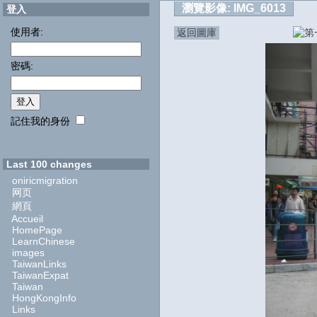
瀏覽影像:
IMG_6013
登入
使用者:
返回圖庫
密碼:
記住我的身份
Last 100 changes
oniricmigration
网页
網頁
Accueil
HomePage
LearnChinese
images
TaiwanLinks
TaiwanExpat
Taiwan
HongKongInfo
Links