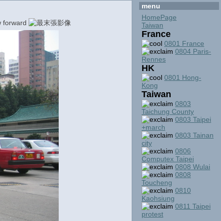
menu
HomePage
Taiwan
France
0801 France
0804 Paris-
Rennes
HK
0801 Hong-
Kong
Taiwan
0803
Taichung County
0803 Taipei
+march
0803 Tainan
city
0806
Computex Taipei
0808 Wulai
0808
Toucheng
0810
Kaohsiung
0811 Taipei
protest