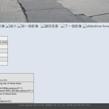
9 UTC]
eId=183
g one of these lines:
d=183&scalesize=0" />
?name=IMG_6013&scalesize=0" />
ne of these lines:
}
lesize=0 }
Last update from CVS: 星期日 02 of 三月, 2008 [10:53:28 UTC]