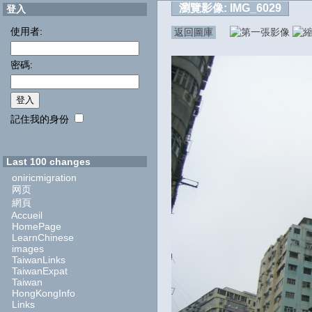
瀏覽影像:
IMG_6029
登入
使用者:
返回圖庫
密碼:
記住我的身份
Last 100 changes
oniricmigration
网页
網頁
Accueil
HomePage
LearnChinese
images
TaiwanLinks
TaiwanExpat
Taiwan
HongKongInfo
Links