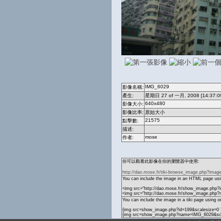
IMG_6029
影像名稱:
產生:
星期日 27 of 一月, 2008 [14:37:0
640x480
影像大小:
影像比率:
原始大小
21575
點擊數:
描述:
mose
作者:
你可以觀看此影像在你的瀏覽器中使用:
http://dao.mose.fr/tiki-browse_image.php?imag
You can include the image in an HTML page usin
<img src="http://dao.mose.fr/show_image.php?i
<img src="http://dao.mose.fr/show_image.php
You can include the image in a tiki page using o
{img src=show_image.php?id=199&scalesize=0 
{img src=show_image.php?name=IMG_6029&sca