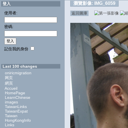
瀏覽影像:
IMG_6059
登入
使用者:
返回圖庫
密碼:
記住我的身份
Last 100 changes
oniricmigration
网页
網頁
Accueil
HomePage
LearnChinese
images
TaiwanLinks
TaiwanExpat
Taiwan
HongKongInfo
Links