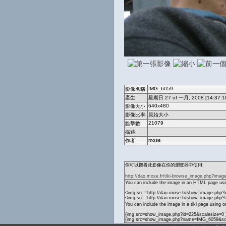
IMG_6059
影像名稱:
產生:
星期日 27 of 一月, 2008 [14:37:1
640x480
影像大小:
影像比率:
原始大小
21079
點擊數:
描述:
mose
作者:
你可以觀看此影像在你的瀏覽器中使用:
http://dao.mose.fr/tiki-browse_image.php?imag
You can include the image in an HTML page usin
<img src="http://dao.mose.fr/show_image.php?i
<img src="http://dao.mose.fr/show_image.php
You can include the image in a tiki page using o
{img src=show_image.php?id=225&scalesize=0 
{img src=show_image.php?name=IMG_6059&sca