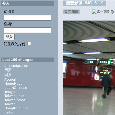
瀏覽影像:
IMG_6119
登入
使用者:
返回圖庫
密碼:
記住我的身份
Last 100 changes
oniricmigration
网页
網頁
Accueil
HomePage
LearnChinese
images
TaiwanLinks
TaiwanExpat
Taiwan
HongKongInfo
Links