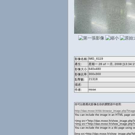
IMG_6119
影像名稱:
產生:
星期一 28 of 一月, 2008 [13:34:1
640x480
影像大小:
300x300
影像比率:
21318
點擊數:
描述:
mose
作者:
你可以觀看此影像在你的瀏覽器中使用:
http://dao.mose.fr/tiki-browse_image.php?imag
You can include the image in an HTML page usin
<img src="http://dao.mose.fr/show_image.php?
<img src="http://dao.mose.fr/show_image.php
You can include the image in a tiki page using o
{img src=http://dao.mose.fr/show_image.php?i