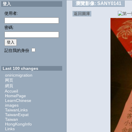
瀏覽影像:
SANY0141
登入
使用者:
返回圖庫
密碼:
記住我的身份
Last 100 changes
oniricmigration
网页
網頁
Accueil
HomePage
LearnChinese
images
TaiwanLinks
TaiwanExpat
Taiwan
HongKongInfo
Links