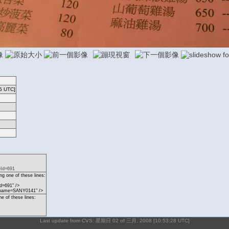
5 UTC]
eId=691
g one of these lines:
d=691" />
p?name=SANY0141" />
ne of these lines:
Last update from CVS: 星期日 02 of 三月, 2008 [10:53:28 UTC]