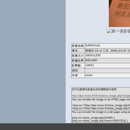
SANY0141
影像名稱:
產生:
星期日 23 of 三月, 2008 [13:37:1
1600x1200
影像大小:
640x480
影像比率:
14641
點擊數:
描述:
mose
作者:
你可以觀看此影像在你的瀏覽器中使用:
http://dao.mose.fr/tiki-browse_image.php?imag
You can include the image in an HTML page usin
<img src="http://dao.mose.fr/show_image.php?i
<img src="http://dao.mose.fr/show_image.ph
You can include the image in a tiki page using o
{img src=show_image.php?id=691 }
{img src=show_image.php?name=SANY0141 }