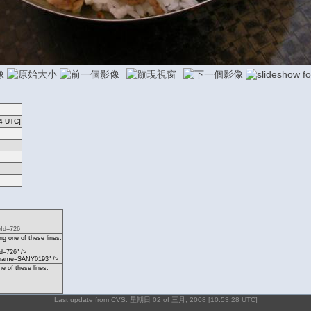
4 UTC]
eId=726
g one of these lines:
d=726" />
p?name=SANY0193" />
ne of these lines:
Last update from CVS: 星期日 02 of 三月, 2008 [10:53:28 UTC]