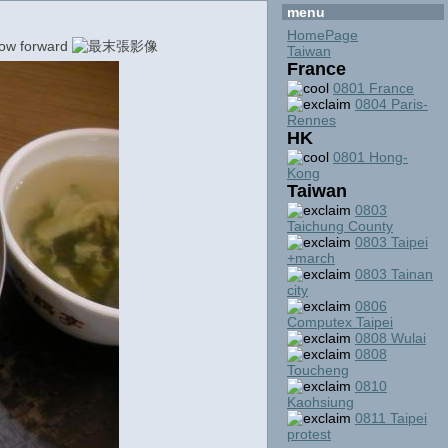
menu
HomePage
Taiwan
France
0801 France
0804 Paris-
Rennes
HK
0801 Hong-
Kong
Taiwan
0803
Taichung County
0803 Taipei
+march
0803 Tainan
city
0806
Computex Taipei
0808 Wulai
0808
Toucheng
0810
Kaohsiung
0811 Taipei
protest