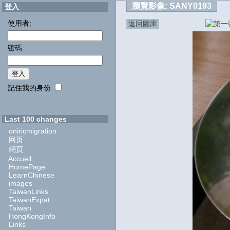
瀏覽影像:
SANY0193
登入
使用者:
返回圖庫
密碼:
記住我的身份
Last 100 changes
oniricmigration
网页
網頁
Accueil
HomePage
LearnChinese
images
TaiwanLinks
TaiwanExpat
Taiwan
HongKongInfo
Links