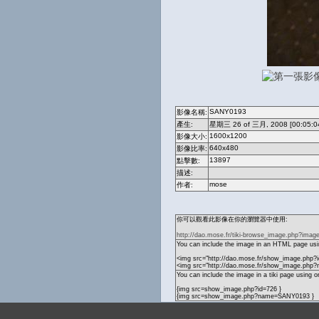
SANY0193
影像名稱:
產生:
星期三 26 of 三月, 2008 [00:05:0
1600x1200
影像大小:
640x480
影像比率:
13897
點擊數:
描述:
mose
作者:
你可以觀看此影像在你的瀏覽器中使用:
http://dao.mose.fr/tiki-browse_image.php?imag
You can include the image in an HTML page usin
<img src="http://dao.mose.fr/show_image.php?i
<img src="http://dao.mose.fr/show_image.ph
You can include the image in a tiki page using o
{img src=show_image.php?id=726 }
{img src=show_image.php?name=SANY0193 }