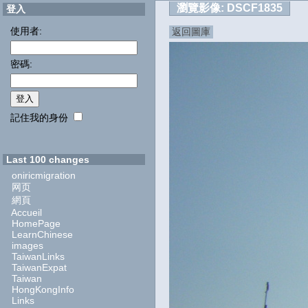
瀏覽影像:
DSCF1835
登入
使用者:
返回圖庫
密碼:
記住我的身份
Last 100 changes
oniricmigration
网页
網頁
Accueil
HomePage
LearnChinese
images
TaiwanLinks
TaiwanExpat
Taiwan
HongKongInfo
Links