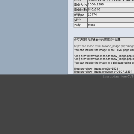
1600x1200
影像大小:
640x640
影像比率:
19474
點擊數:
描述:
mose
作者:
你可以觀看此影像在你的瀏覽器中使用:
http://dao.mose.fr/tiki-browse_image.php?imag
You can include the image in an HTML page usin
<img src="http://dao.mose.fr/show_image.php?i
<img src="http://dao.mose.fr/show_image.ph
You can include the image in a tiki page using o
{img src=show_image.php?id=1524 }
{img src=show_image.php?name=DSCF1835 }
Last update from CV