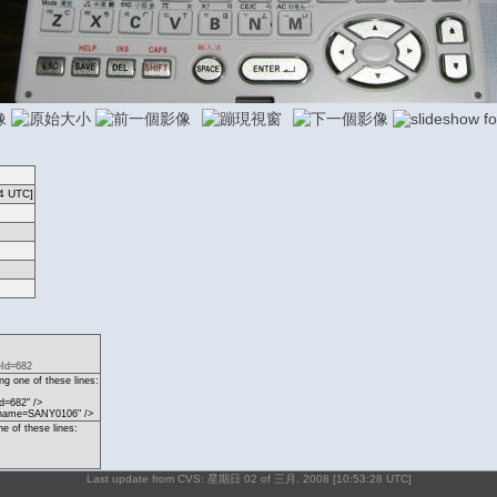
4 UTC]
eId=682
g one of these lines:
d=682" />
p?name=SANY0106" />
ne of these lines:
Last update from CVS: 星期日 02 of 三月, 2008 [10:53:28 UTC]