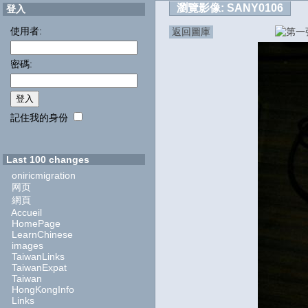
瀏覽影像:
SANY0106
登入
使用者:
返回圖庫
密碼:
記住我的身份
Last 100 changes
oniricmigration
网页
網頁
Accueil
HomePage
LearnChinese
images
TaiwanLinks
TaiwanExpat
Taiwan
HongKongInfo
Links