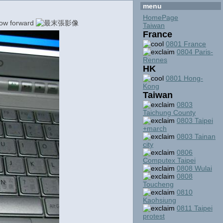
menu
HomePage
Taiwan
France
0801 France
0804 Paris-
Rennes
HK
0801 Hong-
Kong
Taiwan
0803
Taichung County
0803 Taipei
+march
0803 Tainan
city
0806
Computex Taipei
0808 Wulai
0808
Toucheng
0810
Kaohsiung
0811 Taipei
protest