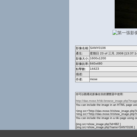
SANY0106
影像名稱:
產生:
星期日 23 of 三月, 2008 [13:37:1
1600x1200
影像大小:
640x480
影像比率:
14423
點擊數:
描述:
mose
作者:
你可以觀看此影像在你的瀏覽器中使用:
http://dao.mose.fr/tiki-browse_image.php?imag
You can include the image in an HTML page usin
<img src="http://dao.mose.fr/show_image.php?i
<img src="http://dao.mose.fr/show_image.ph
You can include the image in a tiki page using o
{img src=show_image.php?id=682 }
{img src=show_image.php?name=SANY0106 }